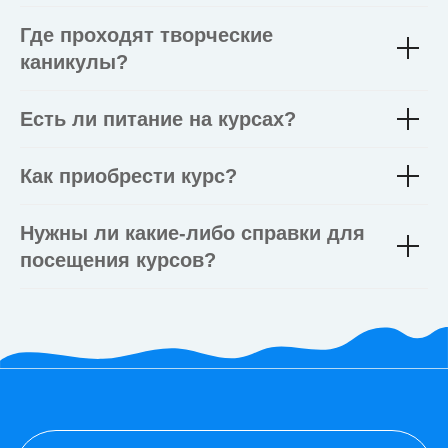
подробную
Где проходят творческие
программу
каникулы?
курса!
Есть ли питание на курсах?
Как приобрести курс?
Выбрать даты
Нужны ли какие-либо справки для
посещения курсов?
Нажимая на кнопку, вы соглашаетесь с
политикой конфиденциальности сайта
и
даете свое согласие обработку
персональных данных
Записаться