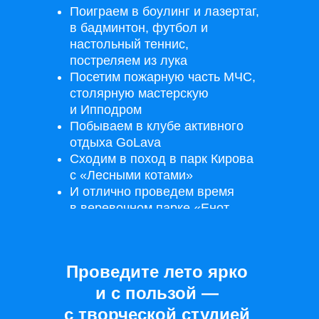
Поиграем в боулинг и лазертаг,
в бадминтон, футбол и
настольный теннис,
постреляем из лука
Посетим пожарную часть МЧС,
столярную мастерскую
и Ипподром
Побываем в клубе активного
отдыха GoLava
Сходим в поход в парк Кирова
с «Лесными котами»
И отлично проведем время
в веревочном парке «Енот-
парк»!
Проведите лето ярко
и с пользой —
с творческой студией