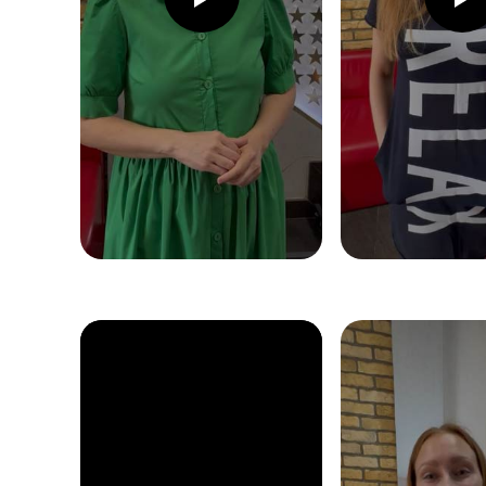
БРАТОМ, СЕСТРОЙ НА ЛЮБОЙ
ПОТОК И ПОЛУЧИТЕ СКИДКУ
– КАЖДЫЙ!
29 900 ₽
27 900 ₽
Акция «Приведи друга» действует с
20.05.2025 г. по 17.08.2025 г. и не
суммируется с другими акциями. Стоимость
27900 рублей действует для каждого
участника и при 100% предоплате.
АКЦИЯ
ПРИВЕДИ ДРУЗЕЙ -
3000 ₽