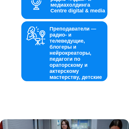
медиахолдинга
Centre digital & media
Преподаватели —
радио- и
телеведущие,
блогеры и
нейрокреаторы,
педагоги по
ораторскому и
актерскому
мастерству, детские
психологи.