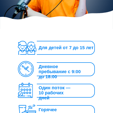
ZSKILLS
Стоимость
Для детей от 7 до 15 лет
Дневное
ЗВОНИТЕ ПРЯМО СЕЙЧАС:
(3412) 945-026
пребывание с 9:00
до 18:00
Один поток —
10 рабочих
дней
Горячее