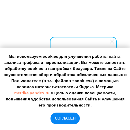
Мы используем cookies для улучшения работы сайта,
Летние каникулы с
анализа трафика и персонализации. Вы можете запретить
ZSKILLS
обработку cookies в настройках браузера. Также на Сайте
Здравствуйте! Готовы помочь
осуществляется сбор и обработка обезличенных данных о
вам. Напишите, если у вас
Пользователе (в т.ч. файлов «cookies») с помощью
АНО «Источник»
появятся вопросы.
сервиса интернет-статистики Яндекс. Метрика
г. Ижевск, ул. Авангардная, 4б
metrika.yandex.ru
с целью оценки посещаемости,
+7 (3412) 945−026
повышения удобства использования Сайта и улучшения
hello@yashkola.ru
его производительности.
Политика
СОГЛАСЕН
конфиденциальности
6+
персональных данных