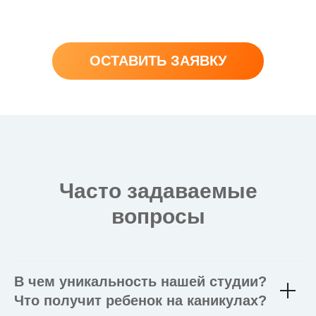
Оформить на 4 месяца
ОСТАВИТЬ ЗАЯВКУ
Акция «Рассрочка 0%» предоставляется на
3 и 4 месяца и действует с 22.05.2025 г. по
17.08.2025 г. и не суммируется с другими
акциями. Рассрочку предоставляют: АО
«ТБанк», ПАО «МТС Банк», АО «ОТП
Банк», ООО МФК «ЭйрЛоанс», ПАО
«Совкомбанк». Оплата платежей
производится на условиях банка,
предоставляющего рассрочку.
Часто задаваемые
вопросы
Оставьте
В чем уникальность нашей студии?
заявку и
Что получит ребенок на каникулах?
получите