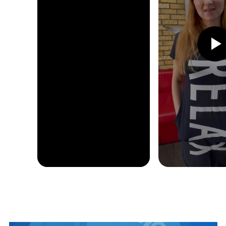
ПРИХОДИТЕ С ДВУМЯ И
БОЛЕЕ ДРУЗЬЯМИ НА ЛЮБОЙ
ПОТОК И ПОЛУЧИТЕ СКИДКУ
– КАЖДЫЙ!
29 900 ₽
26 900 ₽
Акция «Приведи друзей» действует с
20.05.2025 г. по 17.08.2025 г. и не
суммируется с другими акциями. Стоимость
26900 рублей действует для каждого
участника и при 100% предоплате.
Или оформите рассрочку —
равными платежами на 3